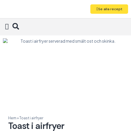
Se alla recept
Alla recept
Hem
»
Toast i airfryer
Toast i airfryer