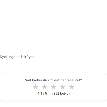
Kycklingbitar i airfryer
Vad tycker du om det här receptet?
★
★
★
★
★
4.9
/ 5 — (232 betyg)