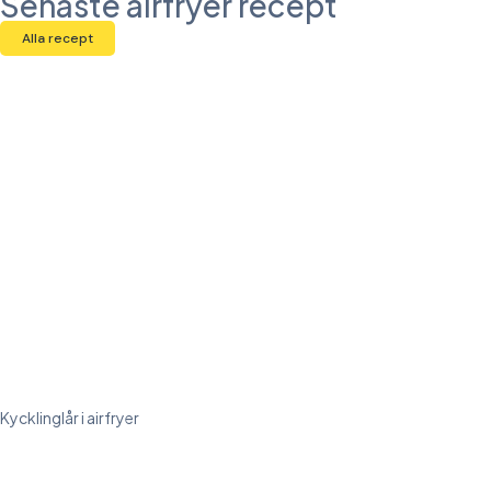
Senaste airfryer recept
Alla recept
Kycklinglår i airfryer