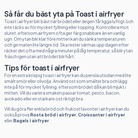
Så får du bäst yta på Toast i airfryer
Toast i airfryer blir bäst när brödet eller degen får ligga luftigt och
inte täcks av för mycket fyllning eller topping. Kontrollera mot
slutet, eftersom airfryern ofta ger färg snabbare än en vanlig
ugn. Om ytan blir klar före mitten kan du sänka temperaturen
och ge maten lite längre tid. Ska rester värmas upp dagen efter
räcker det ofta med några minuter på låg temperatur, så blir ytan
fräsch igen utan att brödet blir hårt.
Tips för toast i airfryer
För en extra krispig toast i airfryer kan du pensla utsidan med lite
smält smör eller olivolja. Använd ost som smälter bra och lägg
inte på för mycket fyllning, eftersom brödet då kan bli mjukt i
mitten. Vill du variera smaken passar tomat, pesto, bacon,
avokado eller en starkare ost riktigt bra.
Vill du göra fler enkla bröd och frukostfavoriter i airfryer kan du
också prova
Rosta bröd i airfryer
,
Croissanter i airfryer
eller
Bagels i airfryer
.