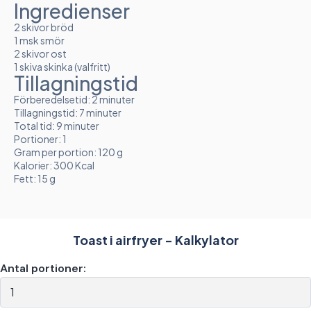
Ingredienser
2 skivor bröd
1 msk smör
2 skivor ost
1 skiva skinka (valfritt)
Tillagningstid
Förberedelsetid: 2 minuter
Tillagningstid: 7 minuter
Total tid: 9 minuter
Portioner: 1
Gram per portion: 120 g
Kalorier: 300 Kcal
Fett: 15 g
Toast i airfryer - Kalkylator
Antal portioner: