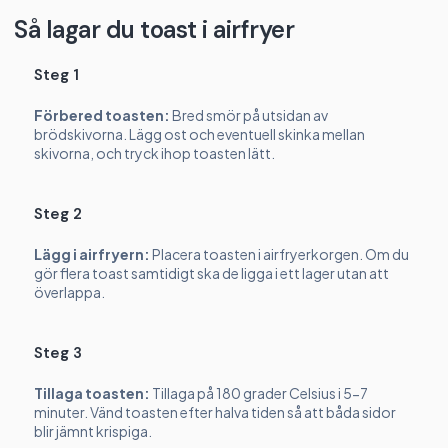
Så lagar du toast i airfryer
Steg 1
Förbered toasten:
Bred smör på utsidan av
brödskivorna. Lägg ost och eventuell skinka mellan
skivorna, och tryck ihop toasten lätt.
Steg 2
Lägg i airfryern:
Placera toasten i airfryerkorgen. Om du
gör flera toast samtidigt ska de ligga i ett lager utan att
överlappa.
Steg 3
Tillaga toasten:
Tillaga på 180 grader Celsius i 5-7
minuter. Vänd toasten efter halva tiden så att båda sidor
blir jämnt krispiga.