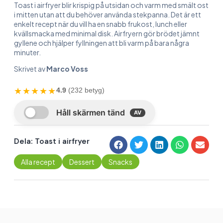
Toast i airfryer blir krispig på utsidan och varm med smält ost
i mitten utan att du behöver använda stekpanna. Det är ett
enkelt recept när du vill ha en snabb frukost, lunch eller
kvällsmacka med minimal disk. Airfryern gör brödet jämnt
gyllene och hjälper fyllningen att bli varm på bara några
minuter.
Skrivet av
Marco Voss
★★★★★
4.9
(232 betyg)
Dela: Toast i airfryer
Alla recept
Dessert
Snacks