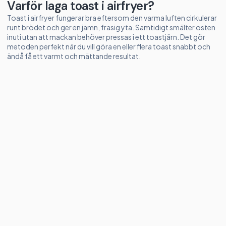
Varför laga toast i airfryer?
Toast i airfryer fungerar bra eftersom den varma luften cirkulerar
runt brödet och ger en jämn, frasig yta. Samtidigt smälter osten
inuti utan att mackan behöver pressas i ett toastjärn. Det gör
metoden perfekt när du vill göra en eller flera toast snabbt och
ändå få ett varmt och mättande resultat.