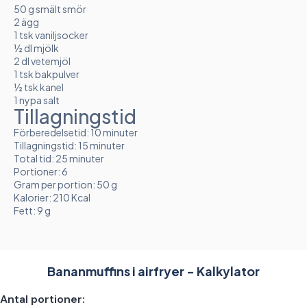
50 g smält smör
2 ägg
1 tsk vaniljsocker
½ dl mjölk
2 dl vetemjöl
1 tsk bakpulver
½ tsk kanel
1 nypa salt
Tillagningstid
Förberedelsetid: 10 minuter
Tillagningstid: 15 minuter
Total tid: 25 minuter
Portioner: 6
Gram per portion: 50 g
Kalorier: 210 Kcal
Fett: 9 g
Bananmuffins i airfryer - Kalkylator
Antal portioner: