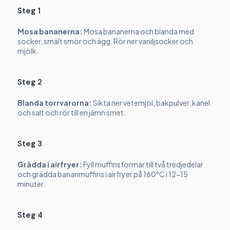
Steg 1
Mosa bananerna:
Mosa bananerna och blanda med
socker, smält smör och ägg. Rör ner vaniljsocker och
mjölk.
Steg 2
Blanda torrvarorna:
Sikta ner vetemjöl, bakpulver, kanel
och salt och rör till en jämn smet.
Steg 3
Grädda i airfryer:
Fyll muffinsformar till två tredjedelar
och grädda bananmuffins i airfryer på 160°C i 12-15
minuter.
Steg 4