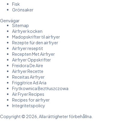
Fisk
Grönsaker
Genvägar
Sitemap
Airfryer kocken
Madopskrifter til airfryer
Rezepte für den airfryer
Airfryer reseptit
Recepten Met Airfryer
Airfryer Oppskrifter
Freidora De Aire
Airfryer Recette
Receitas Airfryer
Friggitrice Ad Aria
Frytkownica Beztłuszczowa
Air Fryer Recipes
Recipes for airfryer
Integritetspolicy
Copyright © 2026, Alla rättigheter förbehållna.