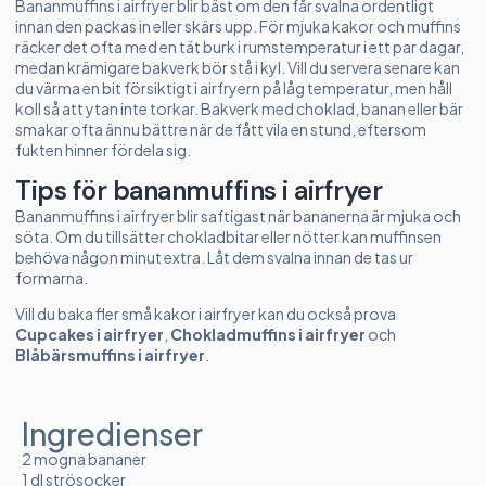
Bananmuffins i airfryer blir bäst om den får svalna ordentligt
innan den packas in eller skärs upp. För mjuka kakor och muffins
räcker det ofta med en tät burk i rumstemperatur i ett par dagar,
medan krämigare bakverk bör stå i kyl. Vill du servera senare kan
du värma en bit försiktigt i airfryern på låg temperatur, men håll
koll så att ytan inte torkar. Bakverk med choklad, banan eller bär
smakar ofta ännu bättre när de fått vila en stund, eftersom
fukten hinner fördela sig.
Tips för bananmuffins i airfryer
Bananmuffins i airfryer blir saftigast när bananerna är mjuka och
söta. Om du tillsätter chokladbitar eller nötter kan muffinsen
behöva någon minut extra. Låt dem svalna innan de tas ur
formarna.
Vill du baka fler små kakor i airfryer kan du också prova
Cupcakes i airfryer
,
Chokladmuffins i airfryer
och
Blåbärsmuffins i airfryer
.
Ingredienser
2 mogna bananer
1 dl strösocker