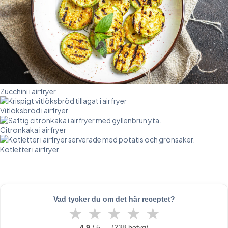
Zucchini i airfryer
Vitlöksbröd i airfryer
Citronkaka i airfryer
Kotletter i airfryer
Vad tycker du om det här receptet?
★
★
★
★
★
4.9
/ 5 — (238 betyg)