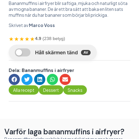
Bananmuffins i airfryer blir saftiga, mjuka och naturligt söta
av mogna bananer. De är ett bra sätt att baka en liten sats
muffins när du har bananer som börjar bli prickiga.
Skrivet av
Marco Voss
★★★★★
4.9
(238 betyg)
Dela: Bananmuffins i airfryer
Alla recept
Dessert
Snacks
Varför laga bananmuffins i airfryer?