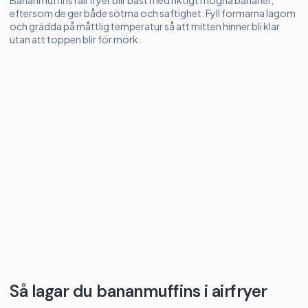
Bananmuffins i airfryer blir bäst med riktigt mogna bananer,
eftersom de ger både sötma och saftighet. Fyll formarna lagom
och grädda på måttlig temperatur så att mitten hinner bli klar
utan att toppen blir för mörk.
Så lagar du bananmuffins i airfryer