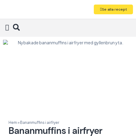
Se alla recept
Alla recept
Hem
»
Bananmuffins i airfryer
Bananmuffins i airfryer