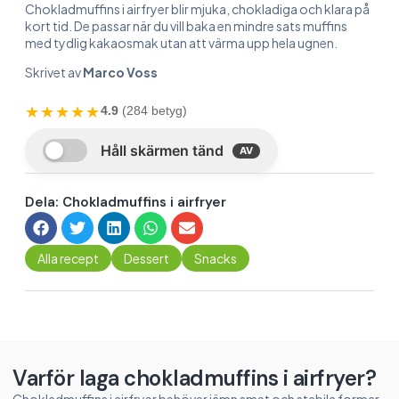
Chokladmuffins i airfryer blir mjuka, chokladiga och klara på
kort tid. De passar när du vill baka en mindre sats muffins
med tydlig kakaosmak utan att värma upp hela ugnen.
Skrivet av
Marco Voss
★★★★★
4.9
(284 betyg)
Dela: Chokladmuffins i airfryer
Alla recept
Dessert
Snacks
Varför laga chokladmuffins i airfryer?