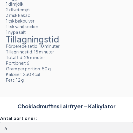
1 dl mjölk
2 dl vetemjöl
3 msk kakao
1 tsk bakpulver
1 tsk vaniljsocker
1 nypa salt
Tillagningstid
Förberedelsetid: 10 minuter
Tillagningstid: 15 minuter
Total tid: 25 minuter
Portioner: 6
Gram per portion: 50 g
Kalorier: 230 Kcal
Fett: 12 g
Chokladmuffins i airfryer - Kalkylator
Antal portioner: