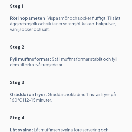
Steg 1
Rör ihop smeten:
Vispa smör och socker fluffigt. Tillsätt
ägg och mjölk och sikta ner vetemjöl, kakao, bakpulver,
vaniljsocker och salt.
Steg 2
Fyll muffinsformar:
Ställ muffinsformar stabilt och fyll
dem till cirka två tredjedelar.
Steg 3
Grädda i airfryer:
Grädda chokladmuffins i airfryer på
160°C i 12-15 minuter.
Steg 4
Låt svalna:
Låt muffinsen svalna före servering och