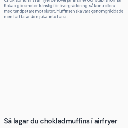
Chokladmuffins i airfryer behöver jämn smet och stabila formar.
Kakao gör smeten känslig för övergräddning, så kontrollera
med tandpetare mot slutet. Muffinsen ska vara genomgräddade
men fortfarande mjuka, inte torra.
Så lagar du chokladmuffins i airfryer