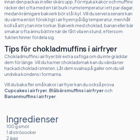
innan den packas in eller skärs upp. För mjuka kakor och muffins
räcker det ofta med en tät burk i rumstemperatur i ett par dagar,
medan krämigare bakverk bör stå i kyl. Vill du servera senare kan
du värma en bit försiktigt i airfryern på låg temperatur, men håll
koll så att ytan inte torkar. Bakverk med choklad, banan eller bär
smakar ofta ännu bättre när de fått vila en stund, eftersom
fukten hinner fördela sig.
Tips för chokladmuffins i airfryer
Chokladmuffins i airfryer blir extra saftiga om du inte gräddar
dem för länge. Vill du ha mer chokladsmak kan du vända ner
hackad choklad i smeten. Låt dem svalna på galler om du vill
undvika kondens i formarna.
Vill du baka fler små kakor i airfryer kan du också prova
Cupcakes i airfryer
,
Blåbärsmuffins i airfryer
och
Bananmuffins i airfryer
.
Ingredienser
100 g smör
1 dl strösocker
2 ägg