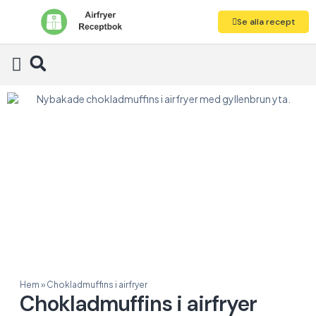
Se alla recept
Alla recept
Hem
»
Chokladmuffins i airfryer
Chokladmuffins i airfryer