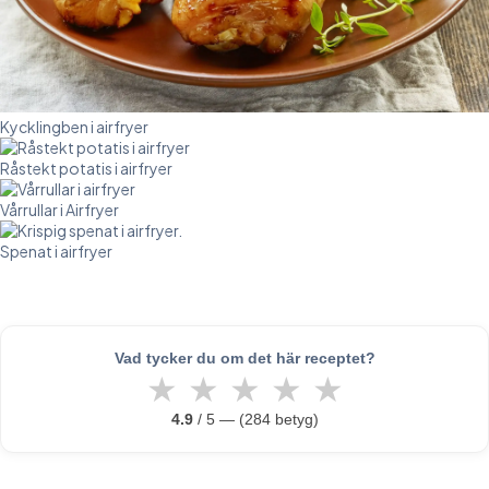
Kycklingben i airfryer
Råstekt potatis i airfryer
Vårrullar i Airfryer
Spenat i airfryer
Vad tycker du om det här receptet?
★
★
★
★
★
4.9
/ 5 — (284 betyg)