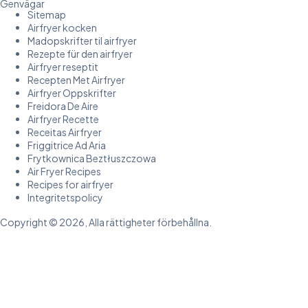
Genvägar
Sitemap
Airfryer kocken
Madopskrifter til airfryer
Rezepte für den airfryer
Airfryer reseptit
Recepten Met Airfryer
Airfryer Oppskrifter
Freidora De Aire
Airfryer Recette
Receitas Airfryer
Friggitrice Ad Aria
Frytkownica Beztłuszczowa
Air Fryer Recipes
Recipes for airfryer
Integritetspolicy
Copyright © 2026, Alla rättigheter förbehållna.