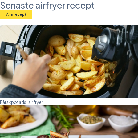
Senaste airfryer recept
Alla recept
Färskpotatis i airfryer