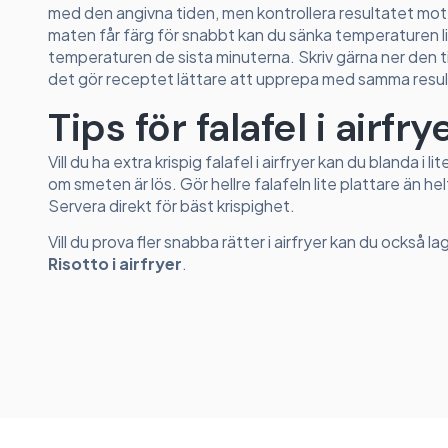
med den angivna tiden, men kontrollera resultatet mot
maten får färg för snabbt kan du sänka temperaturen l
temperaturen de sista minuterna. Skriv gärna ner den ti
det gör receptet lättare att upprepa med samma resul
Tips för falafel i airfry
Vill du ha extra krispig falafel i airfryer kan du blanda i l
om smeten är lös. Gör hellre falafeln lite plattare än h
Servera direkt för bäst krispighet.
Vill du prova fler snabba rätter i airfryer kan du också l
Risotto i airfryer
.