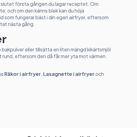
 slutet första gången du lagar receptet. Om
ite, och om den känns blek kan du höja
d som fungerar bäst i din egen airfryer, eftersom
tat nästa gång.
er
ite bakpulver eller tillsätta en liten mängd kikärtsmjöl
elt rund, eftersom den då får mer yta mot värmen.
aga
Räkor i airfryer
,
Lasagnette i airfryer
och