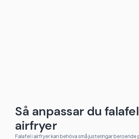
Så anpassar du falafel 
airfryer
Falafel i airfryer kan behöva små justeringar beroende