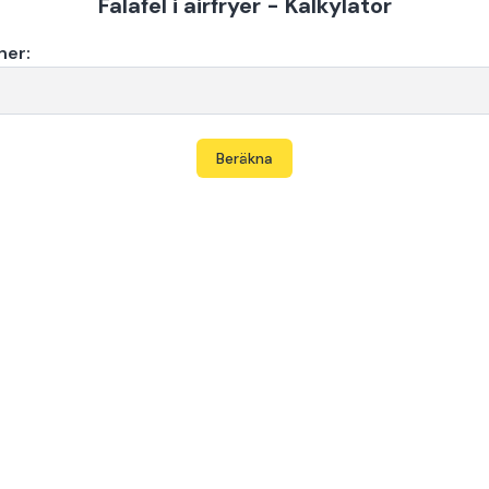
Falafel i airfryer - Kalkylator
ner:
Beräkna