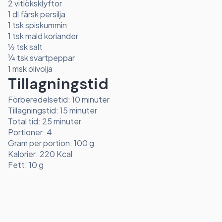
2 vitlöksklyftor
1 dl färsk persilja
1 tsk spiskummin
1 tsk mald koriander
½ tsk salt
¼ tsk svartpeppar
1 msk olivolja
Tillagningstid
Förberedelsetid: 10 minuter
Tillagningstid: 15 minuter
Total tid: 25 minuter
Portioner: 4
Gram per portion: 100 g
Kalorier: 220 Kcal
Fett: 10 g