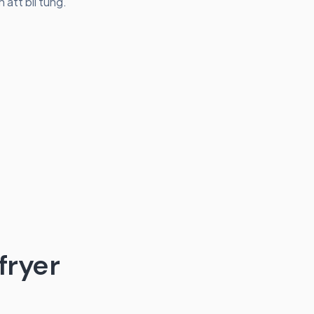
n att bli tung.
rfryer