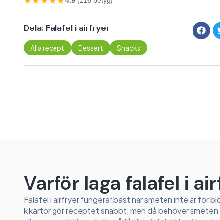
★★★★★
4.9
(216 betyg)
Dela: Falafel i airfryer
Alla recept
Dessert
Snacks
Varför laga falafel i ai
Falafel i airfryer fungerar bäst när smeten inte är för b
kikärtor gör receptet snabbt, men då behöver smeten 