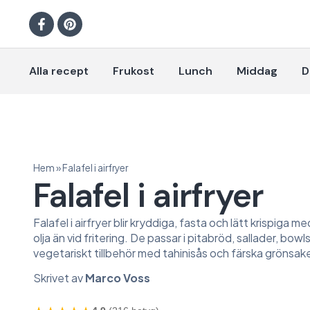
Alla recept
Frukost
Lunch
Middag
D
Hem
»
Falafel i airfryer
Falafel i airfryer
Falafel i airfryer blir kryddiga, fasta och lätt krispiga 
olja än vid fritering. De passar i pitabröd, sallader, bowl
vegetariskt tillbehör med tahinisås och färska grönsake
Skrivet av
Marco Voss