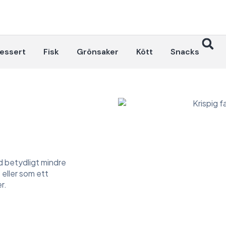
essert
Fisk
Grönsaker
Kött
Snacks
med betydligt mindre
s eller som ett
r.