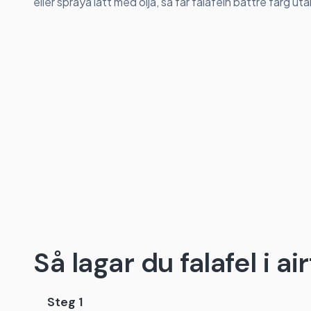
eller spraya lätt med olja, så får falafeln bättre färg uta
Så lagar du falafel i ai
Steg 1