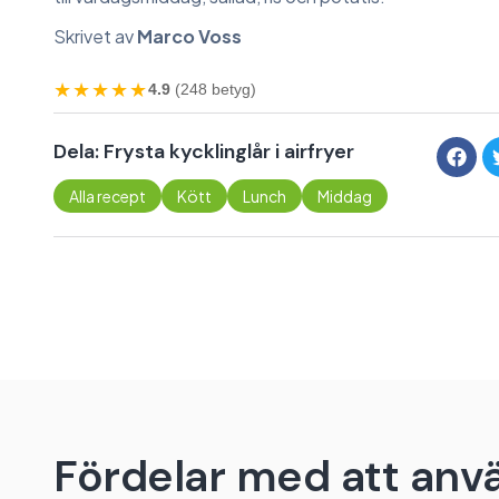
Skrivet av
Marco Voss
★★★★★
4.9
(248 betyg)
Dela: Frysta kycklinglår i airfryer
Alla recept
Kött
Lunch
Middag
Fördelar med att anvä