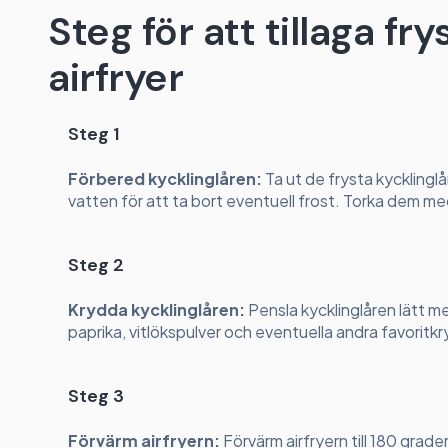
Steg för att tillaga fry
airfryer
Steg 1
Förbered kycklinglåren:
Ta ut de frysta kycklinglå
vatten för att ta bort eventuell frost. Torka dem m
Steg 2
Krydda kycklinglåren:
Pensla kycklinglåren lätt m
paprika, vitlökspulver och eventuella andra favoritkr
Steg 3
Förvärm airfryern:
Förvärm airfryern till 180 grader