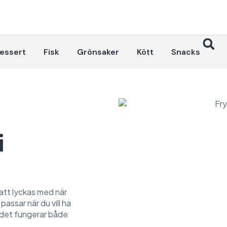
essert
Fisk
Grönsaker
Kött
Snacks
i
l att lyckas med när
passar när du vill ha
h det fungerar både