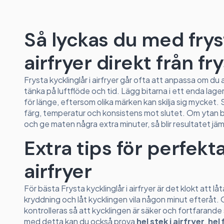
Så lyckas du med fryst
airfryer direkt från fr
Frysta kycklinglår i airfryer går ofta att anpassa om d
tänka på luftflöde och tid. Lägg bitarna i ett enda lage
för länge, eftersom olika märken kan skilja sig mycket.
färg, temperatur och konsistens mot slutet. Om ytan bli
och ge maten några extra minuter, så blir resultatet jäm
Extra tips för perfekta
airfryer
För bästa Frysta kycklinglår i airfryer är det klokt att l
kryddning och låt kycklingen vila någon minut efteråt.
kontrolleras så att kycklingen är säker och fortfarande s
med detta kan du också prova
hel stek i airfryer
,
hel 