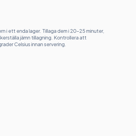
ern i ett enda lager. Tillaga dem i 20-25 minuter,
rställa jämn tillagning. Kontrollera att
rader Celsius innan servering.