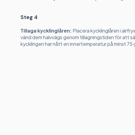
Steg 4
Tillaga kycklinglåren:
Placera kycklinglåren i airfry
vänd dem halvvägs genom tillagningstiden för att säke
kycklingen har nått en innertemperatur på minst 75 g