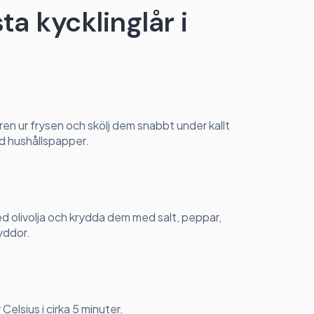
sta kycklinglår i
ren ur frysen och skölj dem snabbt under kallt
ed hushållspapper.
ed olivolja och krydda dem med salt, peppar,
yddor.
 Celsius i cirka 5 minuter.