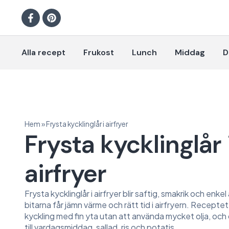
Alla recept
Frukost
Lunch
Middag
D
Hem
»
Frysta kycklinglår i airfryer
Frysta kycklinglår 
airfryer
Frysta kycklinglår i airfryer blir saftig, smakrik och enke
bitarna får jämn värme och rätt tid i airfryern. Receptet 
kyckling med fin yta utan att använda mycket olja, oc
till vardagsmiddag, sallad, ris och potatis.