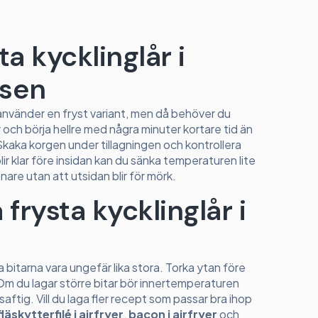
a kycklinglår i
ysen
u använder en fryst variant, men då behöver du
r och börja hellre med några minuter kortare tid än
 Skaka korgen under tillagningen och kontrollera
r klar före insidan kan du sänka temperaturen lite
nare utan att utsidan blir för mörk.
 frysta kycklinglår i
åta bitarna vara ungefär lika stora. Torka ytan före
 Om du lagar större bitar bör innertemperaturen
aftig. Vill du laga fler recept som passar bra ihop
fläskytterfilé i airfryer
,
bacon i airfryer
och