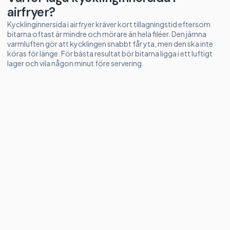
airfryer?
Kycklinginnersida i airfryer kräver kort tillagningstid eftersom
bitarna oftast är mindre och mörare än hela filéer. Den jämna
varmluften gör att kycklingen snabbt får yta, men den ska inte
köras för länge. För bästa resultat bör bitarna ligga i ett luftigt
lager och vila någon minut före servering.