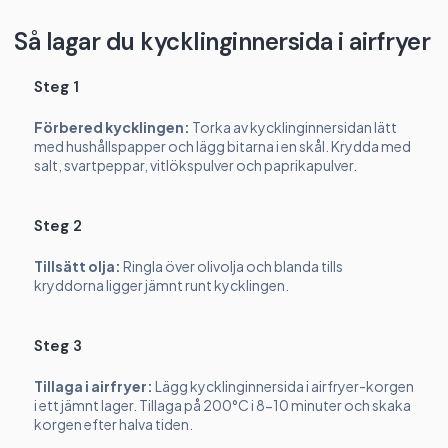
Så lagar du kycklinginnersida i airfryer
Steg 1
Förbered kycklingen:
Torka av kycklinginnersidan lätt
med hushållspapper och lägg bitarna i en skål. Krydda med
salt, svartpeppar, vitlökspulver och paprikapulver.
Steg 2
Tillsätt olja:
Ringla över olivolja och blanda tills
kryddorna ligger jämnt runt kycklingen.
Steg 3
Tillaga i airfryer:
Lägg kycklinginnersida i airfryer-korgen
i ett jämnt lager. Tillaga på 200°C i 8-10 minuter och skaka
korgen efter halva tiden.