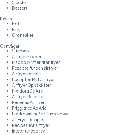
Snacks
Dessert
Råvara
Kött
Fisk
Grönsaker
Genvägar
Sitemap
Airfryer kocken
Madopskrifter til airfryer
Rezepte für den airfryer
Airfryer reseptit
Recepten Met Airfryer
Airfryer Oppskrifter
Freidora De Aire
Airfryer Recette
Receitas Airfryer
Friggitrice Ad Aria
Frytkownica Beztłuszczowa
Air Fryer Recipes
Recipes for airfryer
Integritetspolicy