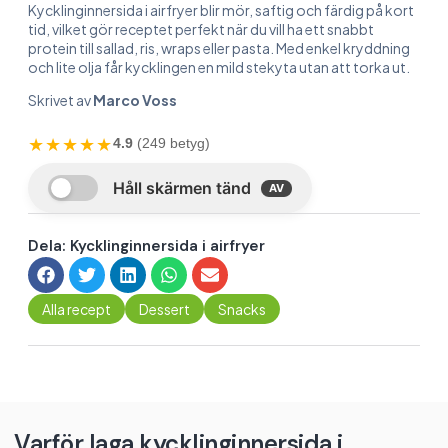
Kycklinginnersida i airfryer blir mör, saftig och färdig på kort
tid, vilket gör receptet perfekt när du vill ha ett snabbt
protein till sallad, ris, wraps eller pasta. Med enkel kryddning
och lite olja får kycklingen en mild stekyta utan att torka ut.
Skrivet av
Marco Voss
★★★★★
4.9
(249 betyg)
Dela: Kycklinginnersida i airfryer
Alla recept
Dessert
Snacks
Varför laga kycklinginnersida i