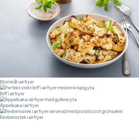
Blomkål i airfryer
Biff i airfryer
Äppelkaka i airfryer
Revbensstek i airfryer