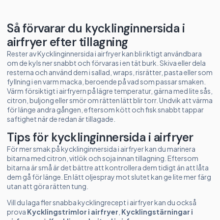
Så förvarar du kycklinginnersida i
airfryer efter tillagning
Rester av Kycklinginnersida i airfryer kan bli riktigt användbara
om de kyls ner snabbt och förvaras i en tät burk. Skiva eller dela
resterna och använd dem i sallad, wraps, risrätter, pasta eller som
fyllning i en varm macka, beroende på vad som passar smaken.
Värm försiktigt i airfryern på lägre temperatur, gärna med lite sås,
citron, buljong eller smör om rätten lätt blir torr. Undvik att värma
för länge andra gången, eftersom kött och fisk snabbt tappar
saftighet när de redan är tillagade.
Tips för kycklinginnersida i airfryer
För mer smak på kycklinginnersida i airfryer kan du marinera
bitarna med citron, vitlök och soja innan tillagning. Eftersom
bitarna är små är det bättre att kontrollera dem tidigt än att låta
dem gå för länge. En lätt oljespray mot slutet kan ge lite mer färg
utan att göra rätten tung.
Vill du laga fler snabba kycklingrecept i airfryer kan du också
prova
Kycklingstrimlor i airfryer
,
Kycklingstärningar i