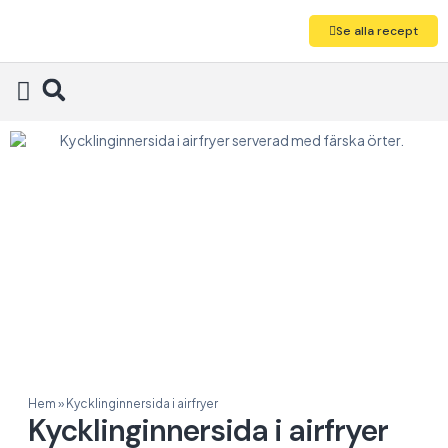
Se alla recept
Alla recept
Hem
»
Kycklinginnersida i airfryer
Kycklinginnersida i airfryer