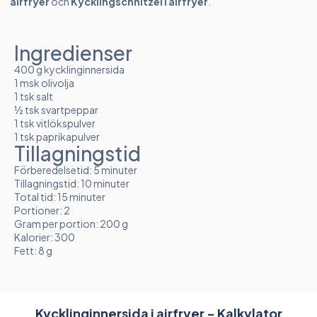
airfryer
och
Kycklingschnitzel i airfryer
.
Ingredienser
400 g kycklinginnersida
1 msk olivolja
1 tsk salt
½ tsk svartpeppar
1 tsk vitlökspulver
1 tsk paprikapulver
Tillagningstid
Förberedelsetid: 5 minuter
Tillagningstid: 10 minuter
Total tid: 15 minuter
Portioner: 2
Gram per portion: 200 g
Kalorier: 300
Fett: 8 g
Kycklinginnersida i airfryer - Kalkylator