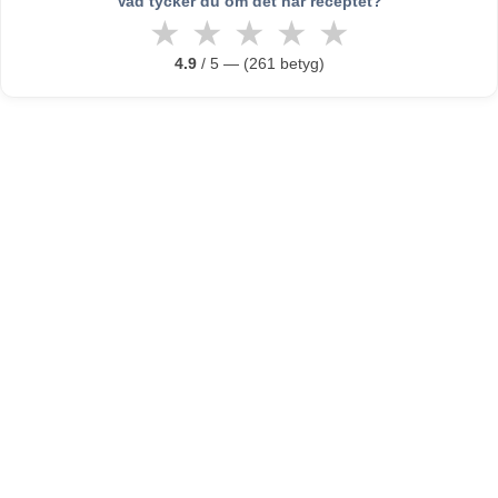
Vad tycker du om det här receptet?
★
★
★
★
★
4.9
/ 5 — (261 betyg)