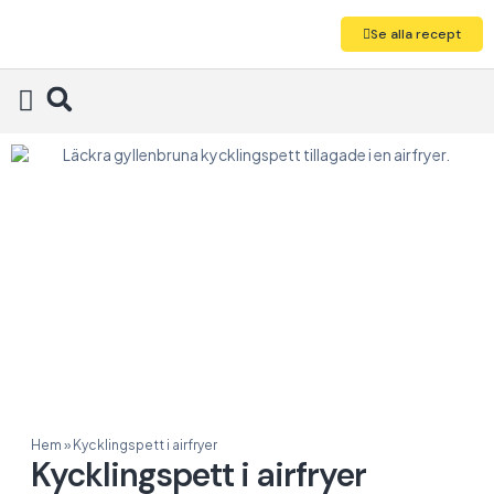
Se alla recept
Alla recept
Hem
»
Kycklingspett i airfryer
Kycklingspett i airfryer