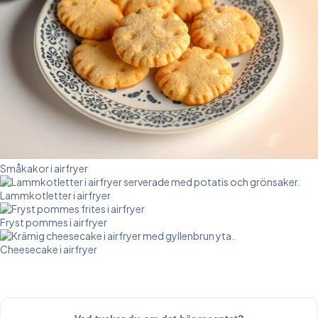
Småkakor i airfryer
Lammkotletter i airfryer
Fryst pommes i airfryer
Cheesecake i airfryer