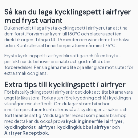
Så kan du laga kycklingspett i airfryer
med fryst variant
Du kan enkelt tillaga frysta kycklingspett i airfryer utan att tina
dem först. Förvärm airfryern till 180°C och placera spetten
direkt i korgen. Tillaga i 14–16 minuter och vänd dem efter halva
tiden. Kontrollera att innertemperaturen når minst 75°C.
Frysta kycklingspett i airfryer blir saftiga och får en fin yta –
perfekt när du behöver en snabb och god måltid utan
förberedelser. Pensla gärna med lite olja eller glaze mot slutet för
extra smak och glans.
Extra tips till kycklingspett i airfryer
För bästa Kycklingspett i airfryer är det klokt att låta bitarna vara
ungefär lika stora. Torka ytan före kryddning och låt kycklingen
vila någon minut efteråt. Om du lagar större bitar bör
innertemperaturen kontrolleras så att kycklingen är säker och
fortfarande saftig. Vill du laga fler recept som passar bra ihop
med detta kan du också prova
kycklinginnerfile i airfryer
,
kycklingbröst i airfryer
,
kycklingklubba i airfryer
och
Airfryer Receptbok
.