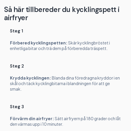
Så här tillbereder du kycklingspett i
airfryer
Steg 1
Förbered kycklingspetten:
Skär kycklingbröstet i
enhetliga bitar och trä dem på förberedda träspett.
Steg 2
Krydda kycklingen:
Blanda dina föredragna kryddor i en
skål och täck kycklingbitarna i blandningen för att ge
smak.
Steg 3
Förvärm din airfryer:
Sätt airfryern på 180 grader och låt
den värmas upp i 10 minuter.