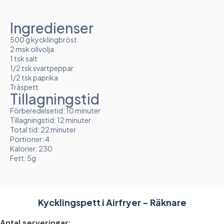
Ingredienser
500 g kycklingbröst
2 msk olivolja
1 tsk salt
1/2 tsk svartpeppar
1/2 tsk paprika
Träspett
Tillagningstid
Förberedelsetid: 10 minuter
Tillagningstid: 12 minuter
Total tid: 22 minuter
Portioner: 4
Kalorier: 230
Fett: 5g
Kycklingspett i Airfryer - Räknare
Antal serveringar: