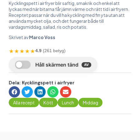
Kycklingspett i airfryer blir saftig, smakrik och enkel att
lyckas med när bitarna får jämn värme och rätt tid i airfryern.
Receptet passar när du vill ha kyckling med fin yta utan att
använda mycket olja, och det fungerar både till
vardagsmiddag, sallad, ris och potatis.
Skrivet av
Marco Voss
★★★★★
4.9
(261 betyg)
Dela: Kycklingspett i airfryer
Alla recept
Kött
Lunch
Middag