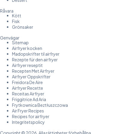
Dessert
Råvara
Kött
Fisk
Grönsaker
Genvägar
Sitemap
Airfryer kocken
Madopskrifter til airfryer
Rezepte für den airfryer
Airfryer reseptit
Recepten Met Airfryer
Airfryer Oppskrifter
Freidora De Aire
Airfryer Recette
Receitas Airfryer
Friggitrice Ad Aria
Frytkownica Beztłuszczowa
Air Fryer Recipes
Recipes for airfryer
Integritetspolicy
Copyright © 2026, Alla rättigheter förbehållna.