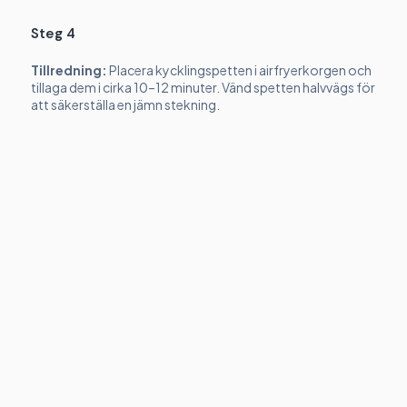
Steg 4
Tillredning:
Placera kycklingspetten i airfryerkorgen och
tillaga dem i cirka 10–12 minuter. Vänd spetten halvvägs för
att säkerställa en jämn stekning.