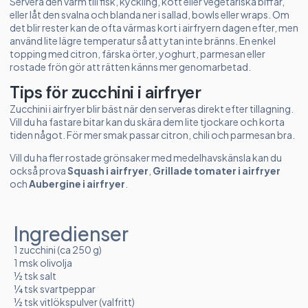
Servera den varm till fisk, kyckling, kött eller vegetariska biffar,
eller låt den svalna och blanda ner i sallad, bowls eller wraps. Om
det blir rester kan de ofta värmas kort i airfryern dagen efter, men
använd lite lägre temperatur så att ytan inte bränns. En enkel
topping med citron, färska örter, yoghurt, parmesan eller
rostade frön gör att rätten känns mer genomarbetad.
Tips för zucchini i airfryer
Zucchini i airfryer blir bäst när den serveras direkt efter tillagning.
Vill du ha fastare bitar kan du skära dem lite tjockare och korta
tiden något. För mer smak passar citron, chili och parmesan bra.
Vill du ha fler rostade grönsaker med medelhavskänsla kan du
också prova
Squash i airfryer
,
Grillade tomater i airfryer
och
Aubergine i airfryer
.
Ingredienser
1 zucchini (ca 250 g)
1 msk olivolja
½ tsk salt
¼ tsk svartpeppar
½ tsk vitlökspulver (valfritt)