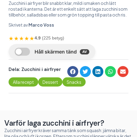
Zucchini i airfryer blir snabbt klar, mild i smaken och lätt
rostad i kanterna. Det är ett enkelt sätt att laga zucchini som
tillbehör, salladsbas eller som grön topping till pasta och ris.
Skrivet av
Marco Voss
★★★★★
4.9
(225 betyg)
Dela: Zucchini i airfryer
Alla recept
Dessert
Snacks
Varför laga zucchini i airfryer?
Zucchini i airfryer kräver samma tänk som squash: jämna bitar,
lite olja och luft i korgen. Eftersom zucchini släpper vätska är det