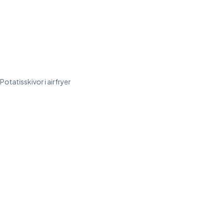
Potatisskivor i airfryer