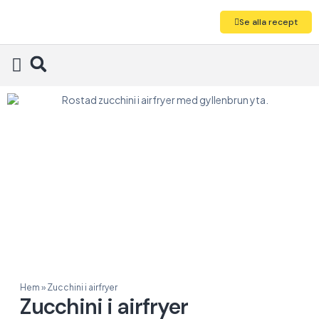
Se alla recept
Alla recept
Hem
»
Zucchini i airfryer
Zucchini i airfryer