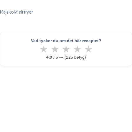
Majskolv i airfryer
Vad tycker du om det här receptet?
★
★
★
★
★
4.9
/ 5 — (225 betyg)