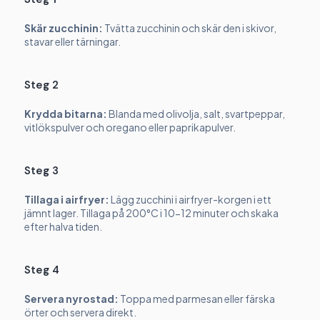
Skär zucchinin:
Tvätta zucchinin och skär den i skivor,
stavar eller tärningar.
Steg 2
Krydda bitarna:
Blanda med olivolja, salt, svartpeppar,
vitlökspulver och oregano eller paprikapulver.
Steg 3
Tillaga i airfryer:
Lägg zucchini i airfryer-korgen i ett
jämnt lager. Tillaga på 200°C i 10-12 minuter och skaka
efter halva tiden.
Steg 4
Servera nyrostad:
Toppa med parmesan eller färska
örter och servera direkt.