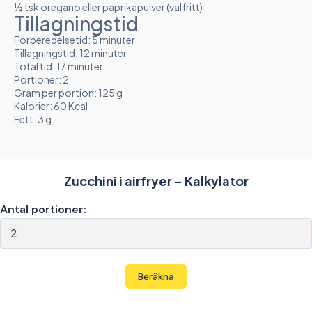
½ tsk oregano eller paprikapulver (valfritt)
Tillagningstid
Förberedelsetid: 5 minuter
Tillagningstid: 12 minuter
Total tid: 17 minuter
Portioner: 2
Gram per portion: 125 g
Kalorier: 60 Kcal
Fett: 3 g
Zucchini i airfryer - Kalkylator
Antal portioner:
Beräkna