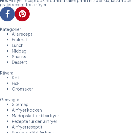
Hos Airfryer receptbok är du alltid säker på att hitta enkla, läckra och
gratis recept för airfryer.
Kategorier
Alla recept
Frukost
Lunch
Middag
Snacks
Dessert
Råvara
Kött
Fisk
Grönsaker
Genvägar
Sitemap
Airfryer kocken
Madopskrifter til airfryer
Rezepte für den airfryer
Airfryer reseptit
Recepten Met Airfryer