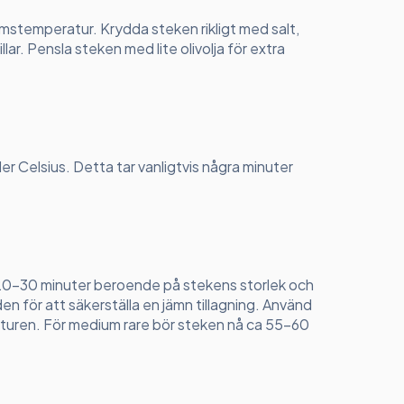
mstemperatur. Krydda steken rikligt med salt,
lar. Pensla steken med lite olivolja för extra
ader Celsius. Detta tar vanligtvis några minuter
 i 20-30 minuter beroende på stekens storlek och
n för att säkerställa en jämn tillagning. Använd
aturen. För medium rare bör steken nå ca 55-60