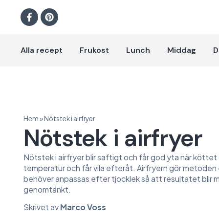
Alla recept
Frukost
Lunch
Middag
D
Hem
»
Nötstek i airfryer
Nötstek i airfryer
Nötstek i airfryer blir saftigt och får god yta när köttet
temperatur och får vila efteråt. Airfryern gör metoden
behöver anpassas efter tjocklek så att resultatet blir 
genomtänkt.
Skrivet av
Marco Voss