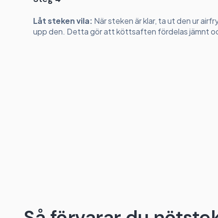
Låt steken vila:
När steken är klar, ta ut den ur airfr
upp den. Detta gör att köttsaften fördelas jämnt och
Så förvarar du nötstek 