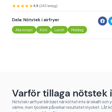
★★★★★
4.9
(243 betyg)
Dela: Nötstek i airfryer
Alla recept
Kött
Lunch
Middag
Varför tillaga nötstek i
Nötstek i airfryer blir bäst när köttet inte är iskallt och
värme, men tjocklek påverkar resultatet mycket. Låt köt