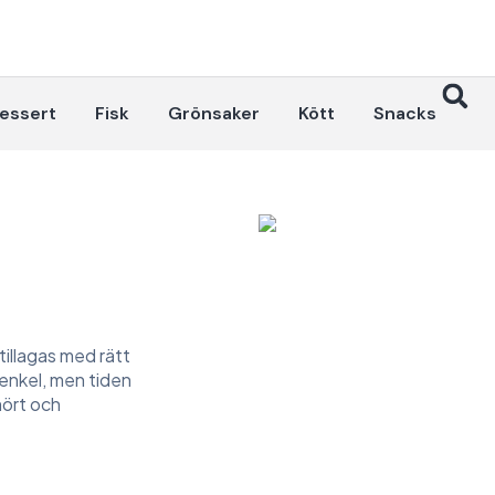
essert
Fisk
Grönsaker
Kött
Snacks
 tillagas med rätt
 enkel, men tiden
mört och