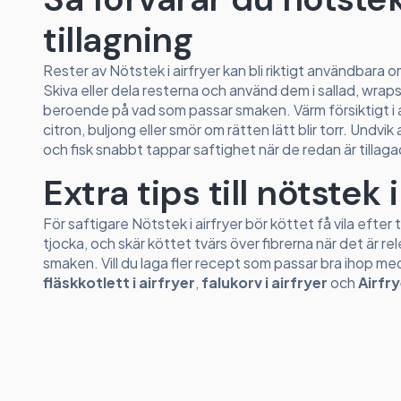
tillagning
Rester av Nötstek i airfryer kan bli riktigt användbara o
Skiva eller dela resterna och använd dem i sallad, wraps,
beroende på vad som passar smaken. Värm försiktigt i a
citron, buljong eller smör om rätten lätt blir torr. Und
och fisk snabbt tappar saftighet när de redan är tillag
Extra tips till nötstek i
För saftigare Nötstek i airfryer bör köttet få vila efte
tjocka, och skär köttet tvärs över fibrerna när det är rel
smaken. Vill du laga fler recept som passar bra ihop m
fläskkotlett i airfryer
,
falukorv i airfryer
och
Airfr