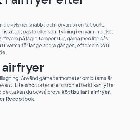
m de kyls ner snabbt och förvaras i en tät burk.
 risrätter, pasta eller som fyllning i en varm macka,
irfryern på lägre temperatur, gärna med lite sås,
vik att värma för länge andra gången, eftersom kött
ade.
 airfryer
r tillagning. Använd gärna termometer om bitarna är
evant. Lite smör, örter eller citron efteråt kan lyfta
ed detta kan du också prova
köttbullar i airfryer
,
yer Receptbok
.