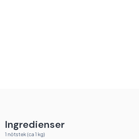
Ingredienser
1 nötstek (ca 1 kg)