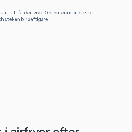
yern och låt den vila i 10 minuter innan du skär
 steken blir saftigare.
i airfryer efter