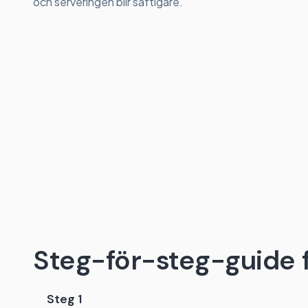
och serveringen blir saftigare.
Steg-för-steg-guide fö
Steg 1