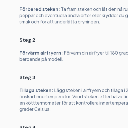
Förbered steken:
Ta fram steken och låt den nå ru
peppar och eventuella andra örter eller kryddor du gil
smak och för att underlätta bryningen.
Steg 2
Förvärm airfryern:
Förvärm din airfryer till 180 gr
beroende på modell.
Steg 3
Tillaga steken:
Lägg steken i airfryern och tillaga
önskad innertemperatur. Vänd steken efter halva tide
en kötttermometer för att kontrollera innertemper
grader Celsius.
Steg 4