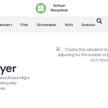
essert
Fisk
Grönsaker
Kött
Snacks
ryer
lara på bara några
kling eller
mak.