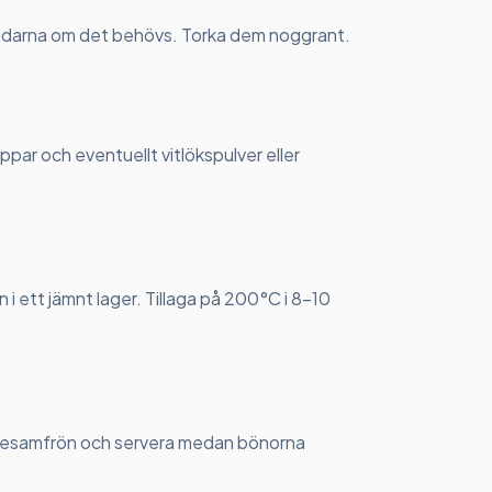
ndarna om det behövs. Torka dem noggrant.
ppar och eventuellt vitlökspulver eller
 i ett jämnt lager. Tillaga på 200°C i 8-10
 sesamfrön och servera medan bönorna