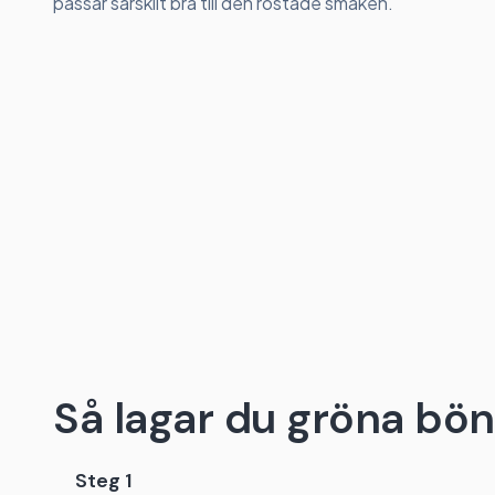
passar särskilt bra till den rostade smaken.
Så lagar du gröna böno
Steg 1