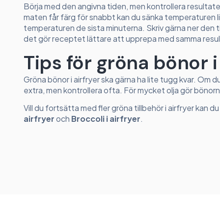
Börja med den angivna tiden, men kontrollera resultat
maten får färg för snabbt kan du sänka temperaturen l
temperaturen de sista minuterna. Skriv gärna ner den ti
det gör receptet lättare att upprepa med samma resul
Tips för gröna bönor i 
Gröna bönor i airfryer ska gärna ha lite tugg kvar. Om 
extra, men kontrollera ofta. För mycket olja gör bönorn
Vill du fortsätta med fler gröna tillbehör i airfryer kan 
airfryer
och
Broccoli i airfryer
.