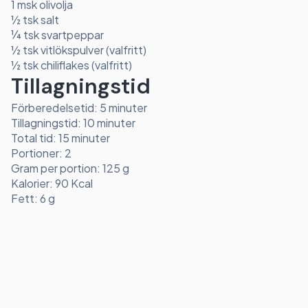
1 msk olivolja
½ tsk salt
¼ tsk svartpeppar
½ tsk vitlökspulver (valfritt)
½ tsk chiliflakes (valfritt)
Tillagningstid
Förberedelsetid: 5 minuter
Tillagningstid: 10 minuter
Total tid: 15 minuter
Portioner: 2
Gram per portion: 125 g
Kalorier: 90 Kcal
Fett: 6 g