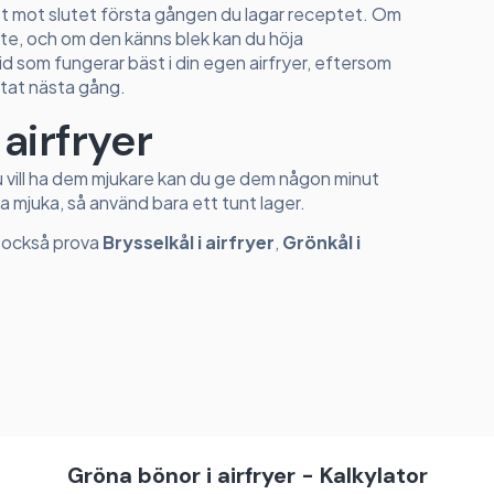
et mot slutet första gången du lagar receptet. Om
ite, och om den känns blek kan du höja
d som fungerar bäst i din egen airfryer, eftersom
tat nästa gång.
airfryer
du vill ha dem mjukare kan du ge dem någon minut
a mjuka, så använd bara ett tunt lager.
du också prova
Brysselkål i airfryer
,
Grönkål i
Gröna bönor i airfryer - Kalkylator