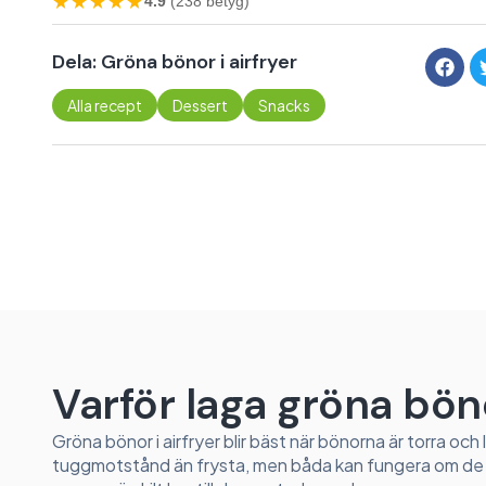
★★★★★
4.9
(238 betyg)
Dela: Gröna bönor i airfryer
Alla recept
Dessert
Snacks
Varför laga gröna böno
Gröna bönor i airfryer blir bäst när bönorna är torra och 
tuggmotstånd än frysta, men båda kan fungera om de in