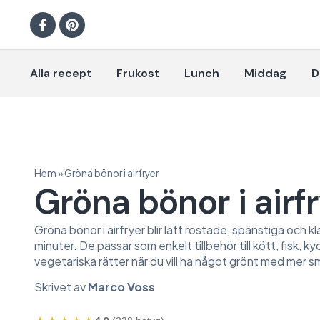
Alla recept
Frukost
Lunch
Middag
D
Hem
»
Gröna bönor i airfryer
Gröna bönor i airf
Gröna bönor i airfryer blir lätt rostade, spänstiga och k
minuter. De passar som enkelt tillbehör till kött, fisk, kyc
vegetariska rätter när du vill ha något grönt med mer s
Skrivet av
Marco Voss