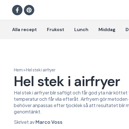
Alla recept
Frukost
Lunch
Middag
D
Hem
»
Hel stek i airfryer
Hel stek i airfryer
Hel stek i airfryer blir saftigt och får god yta när köttet
temperatur och får vila efteråt. Airfryern gör metoden
behöver anpassas efter tjocklek så att resultatet blir 
genomtänkt.
Skrivet av
Marco Voss