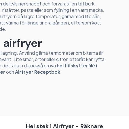
om de kyls ner snabbt och förvaras i en tät burk.
 risrätter, pasta eller som fyllning i en varm macka,
irfryern på lägre temperatur, gärna med lite sås,
vik att värma för länge andra gången, eftersom kött
ade.
i airfryer
r tillagning. Använd gärna termometer om bitarna är
evant. Lite smör, örter eller citron efteråt kan lyfta
ed detta kan du också prova
hel fläskytterfilé i
yer
och
Airfryer Receptbok
.
Hel stek i Airfryer - Räknare