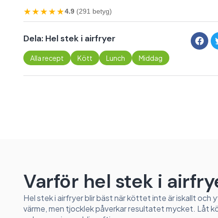
★★★★★
4.9
(291 betyg)
Dela: Hel stek i airfryer
Alla recept
Kött
Lunch
Middag
Varför hel stek i airfry
Hel stek i airfryer blir bäst när köttet inte är iskallt oc
värme, men tjocklek påverkar resultatet mycket. Låt köt