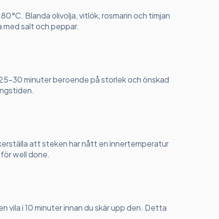
180°C. Blanda olivolja, vitlök, rosmarin och timjan
a med salt och peppar.
a i 25-30 minuter beroende på storlek och önskad
ingstiden.
rställa att steken har nått en innertemperatur
för well done.
en vila i 10 minuter innan du skär upp den. Detta