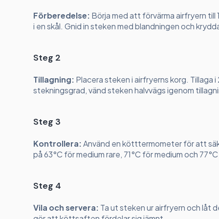
Förberedelse:
Börja med att förvärma airfryern till 
i en skål. Gnid in steken med blandningen och krydd
Steg 2
Tillagning:
Placera steken i airfryerns korg. Tillag
stekningsgrad, vänd steken halvvägs igenom tillagn
Steg 3
Kontrollera:
Använd en kötttermometer för att säke
på 63°C för medium rare, 71°C för medium och 77°C 
Steg 4
Vila och servera:
Ta ut steken ur airfryern och låt d
gör att köttsaften fördelar sig jämnt.