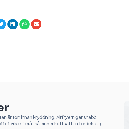
er
h ytan är torr innan kryddning. Airfryern ger snabb
tet vila efteråt så hinner köttsaften fördela sig