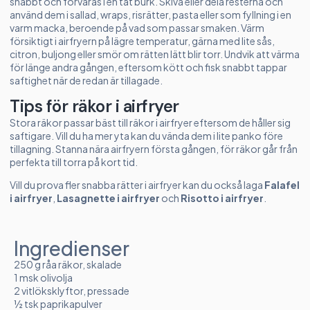
snabbt och förvaras i en tät burk. Skiva eller dela resterna och
använd dem i sallad, wraps, risrätter, pasta eller som fyllning i en
varm macka, beroende på vad som passar smaken. Värm
försiktigt i airfryern på lägre temperatur, gärna med lite sås,
citron, buljong eller smör om rätten lätt blir torr. Undvik att värma
för länge andra gången, eftersom kött och fisk snabbt tappar
saftighet när de redan är tillagade.
Tips för räkor i airfryer
Stora räkor passar bäst till räkor i airfryer eftersom de håller sig
saftigare. Vill du ha mer yta kan du vända dem i lite panko före
tillagning. Stanna nära airfryern första gången, för räkor går från
perfekta till torra på kort tid.
Vill du prova fler snabba rätter i airfryer kan du också laga
Falafel
i airfryer
,
Lasagnette i airfryer
och
Risotto i airfryer
.
Ingredienser
250 g råa räkor, skalade
1 msk olivolja
2 vitlöksklyftor, pressade
½ tsk paprikapulver