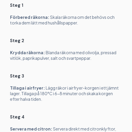
Steg 1
Förbered räkorna:
Skala räkorna om det behövs och
torka dem lätt med hushållspapper.
Steg 2
Krydda räkorna:
Blanda räkorna med olivolja, pressad
vitlök, paprikapulver, salt och svartpeppar.
Steg 3
Tillaga i airfryer:
Lägg räkor i airfryer-korgen i ett jämnt
lager. Tillaga på 180°C i 6-8 minuter och skaka korgen
efter halva tiden.
Steg 4
Servera med citron:
Servera direkt med citronklyftor,