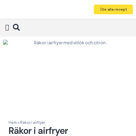
Se alla recept
Alla recept
Hem
»
Räkor i airfryer
Räkor i airfryer