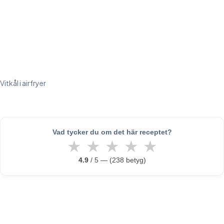
Vitkål i airfryer
Vad tycker du om det här receptet?
★
★
★
★
★
4.9
/ 5 — (238 betyg)