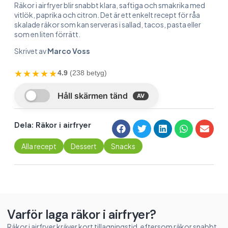
Räkor i airfryer blir snabbt klara, saftiga och smakrika med
vitlök, paprika och citron. Det är ett enkelt recept för råa
skalade räkor som kan serveras i sallad, tacos, pasta eller
som en liten förrätt.
Skrivet av
Marco Voss
★★★★★
4.9
(238 betyg)
Dela: Räkor i airfryer
Alla recept
Dessert
Snacks
Varför laga räkor i airfryer?
Räkor i airfryer kräver kort tillagningstid, eftersom räkor snabbt