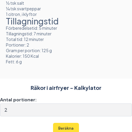
½ tsk salt
¼ tsk svartpeppar
1 citron, i klyftor
Tillagningstid
Förberedelsetid: 5 minuter
Tillagningstid: 7 minuter
Total tid: 12 minuter
Portioner: 2
Gram per portion: 125 g
Kalorier: 150 Kcal
Fett: 6 g
Räkor i airfryer - Kalkylator
Antal portioner:
Beräkna