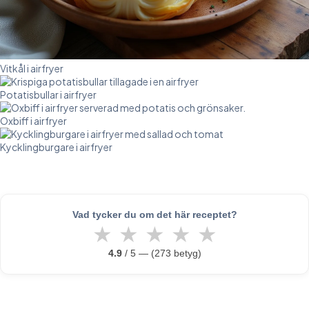
Vitkål i airfryer
Potatisbullar i airfryer
Oxbiff i airfryer
Kycklingburgare i airfryer
Vad tycker du om det här receptet?
★
★
★
★
★
4.9
/ 5 — (273 betyg)