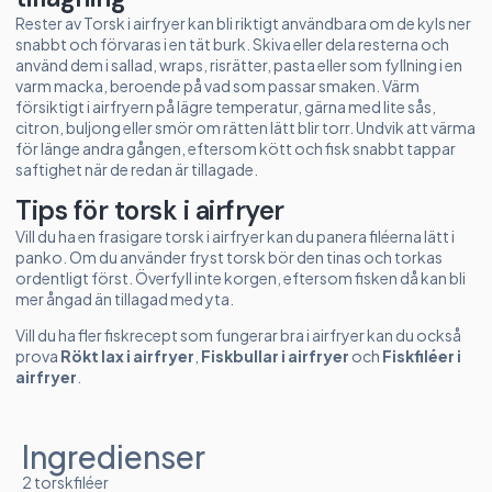
Rester av Torsk i airfryer kan bli riktigt användbara om de kyls ner
snabbt och förvaras i en tät burk. Skiva eller dela resterna och
använd dem i sallad, wraps, risrätter, pasta eller som fyllning i en
varm macka, beroende på vad som passar smaken. Värm
försiktigt i airfryern på lägre temperatur, gärna med lite sås,
citron, buljong eller smör om rätten lätt blir torr. Undvik att värma
för länge andra gången, eftersom kött och fisk snabbt tappar
saftighet när de redan är tillagade.
Tips för torsk i airfryer
Vill du ha en frasigare torsk i airfryer kan du panera filéerna lätt i
panko. Om du använder fryst torsk bör den tinas och torkas
ordentligt först. Överfyll inte korgen, eftersom fisken då kan bli
mer ångad än tillagad med yta.
Vill du ha fler fiskrecept som fungerar bra i airfryer kan du också
prova
Rökt lax i airfryer
,
Fiskbullar i airfryer
och
Fiskfiléer i
airfryer
.
Ingredienser
2 torskfiléer