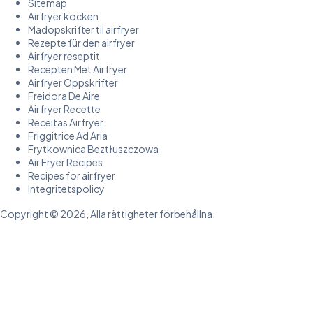
Sitemap
Airfryer kocken
Madopskrifter til airfryer
Rezepte für den airfryer
Airfryer reseptit
Recepten Met Airfryer
Airfryer Oppskrifter
Freidora De Aire
Airfryer Recette
Receitas Airfryer
Friggitrice Ad Aria
Frytkownica Beztłuszczowa
Air Fryer Recipes
Recipes for airfryer
Integritetspolicy
Copyright © 2026, Alla rättigheter förbehållna.