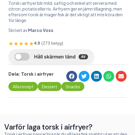
Torsk i airfryer blir mild, saftig och enkel att servera med
citron, potatis eller ris. Airfryern ger en jämn tillagning, men
eftersom torsk är mager fisk är det viktigt att inte köra den
för länge.
Skrivet av
Marco Voss
★★★★★
4.9
(273 betyg)
Dela: Torsk i airfryer
Alla recept
Dessert
Snacks
Varför laga torsk i airfryer?
Torsk i airfryer passar bra när du vill laga fisk snabbt utan att den