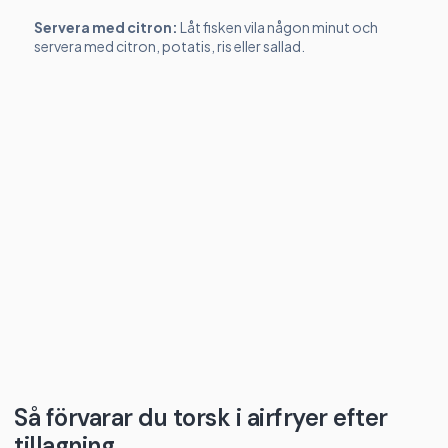
Servera med citron:
Låt fisken vila någon minut och
servera med citron, potatis, ris eller sallad.
Så förvarar du torsk i airfryer efter
tillagning