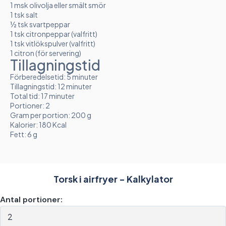
1 msk olivolja eller smält smör
1 tsk salt
½ tsk svartpeppar
1 tsk citronpeppar (valfritt)
1 tsk vitlökspulver (valfritt)
1 citron (för servering)
Tillagningstid
Förberedelsetid: 5 minuter
Tillagningstid: 12 minuter
Total tid: 17 minuter
Portioner: 2
Gram per portion: 200 g
Kalorier: 180 Kcal
Fett: 6 g
Torsk i airfryer - Kalkylator
Antal portioner: