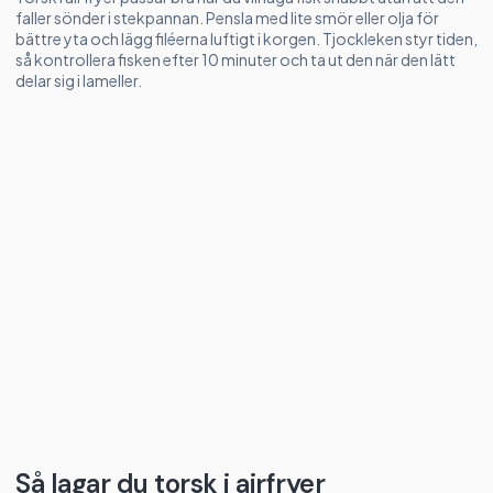
faller sönder i stekpannan. Pensla med lite smör eller olja för
bättre yta och lägg filéerna luftigt i korgen. Tjockleken styr tiden,
så kontrollera fisken efter 10 minuter och ta ut den när den lätt
delar sig i lameller.
Så lagar du torsk i airfryer