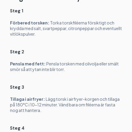
Steg 1
Förbered torsken:
Torka torskfiléerna försiktigt och
krydda med salt, svartpeppar, citronpeppar och eventuellt
vitlökspulver.
Steg 2
Pensla med fett:
Pensla torsken med olivolja eller smält
smör så att ytan inte blir torr.
Steg 3
Tillaga i airfryer:
Lägg torsk i airfryer-korgen och tillaga
på 180°C i 10-12 minuter. Vänd bara om filéerna är fasta
nog att hantera.
Steg 4