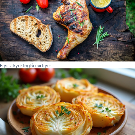
Frysta kycklinglår i airfryer