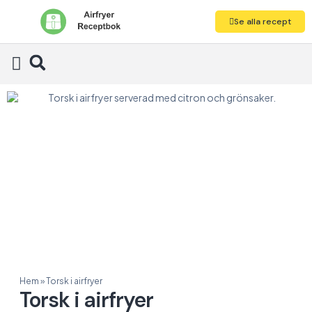
Se alla recept
Alla recept
Hem
»
Torsk i airfryer
Torsk i airfryer