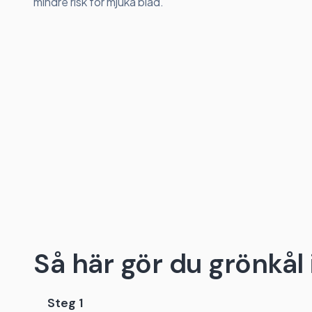
mindre risk för mjuka blad.
Så här gör du grönkål i
Steg 1