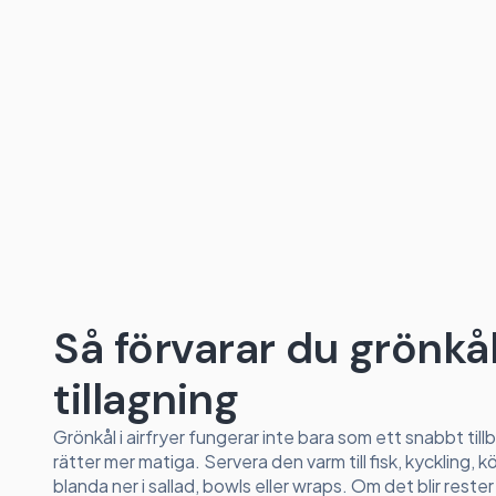
Så förvarar du grönkål 
tillagning
Grönkål i airfryer fungerar inte bara som ett snabbt til
rätter mer matiga. Servera den varm till fisk, kyckling, kö
blanda ner i sallad, bowls eller wraps. Om det blir reste