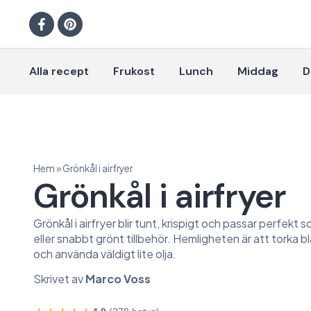
Alla recept
Frukost
Lunch
Middag
D
Hem
»
Grönkål i airfryer
Grönkål i airfryer
Grönkål i airfryer blir tunt, krispigt och passar perfekt 
eller snabbt grönt tillbehör. Hemligheten är att torka b
och använda väldigt lite olja.
Skrivet av
Marco Voss