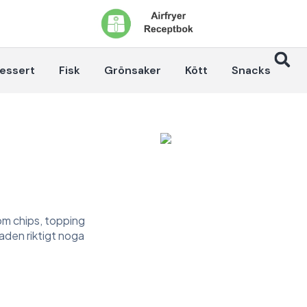
essert
Fisk
Grönsaker
Kött
Snacks
som chips, topping
laden riktigt noga