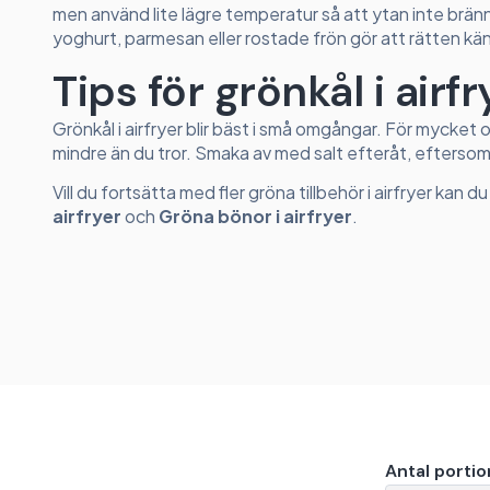
men använd lite lägre temperatur så att ytan inte bränn
yoghurt, parmesan eller rostade frön gör att rätten 
Tips för grönkål i airfr
Grönkål i airfryer blir bäst i små omgångar. För mycket 
mindre än du tror. Smaka av med salt efteråt, efterso
Vill du fortsätta med fler gröna tillbehör i airfryer kan 
airfryer
och
Gröna bönor i airfryer
.
Antal portio