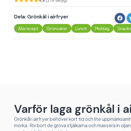
★★★★★
4.9
(278 betyg)
Dela: Grönkål i airfryer
Alla recept
Grönsaker
Lunch
Middag
Snack
Varför laga grönkål i a
Grönkål i airfryer behöver kort tid och lite uppmärksamh
mörka. Riv bort de grova stjälkarna och massera in oljan