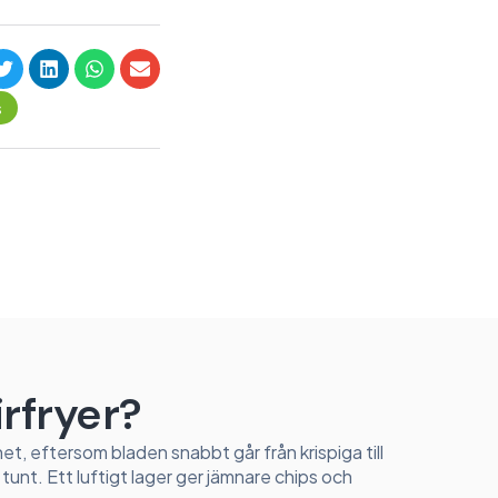
s
irfryer?
et, eftersom bladen snabbt går från krispiga till
 tunt. Ett luftigt lager ger jämnare chips och