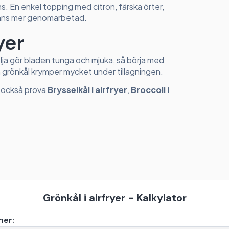
s. En enkel topping med citron, färska örter,
känns mer genomarbetad.
yer
olja gör bladen tunga och mjuka, så börja med
m grönkål krymper mycket under tillagningen.
du också prova
Brysselkål i airfryer
,
Broccoli i
Grönkål i airfryer - Kalkylator
ner: