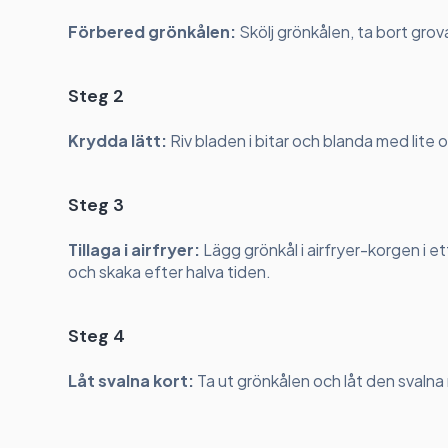
Förbered grönkålen:
Skölj grönkålen, ta bort gro
Steg 2
Krydda lätt:
Riv bladen i bitar och blanda med lite ol
Steg 3
Tillaga i airfryer:
Lägg grönkål i airfryer-korgen i et
och skaka efter halva tiden.
Steg 4
Låt svalna kort:
Ta ut grönkålen och låt den svalna