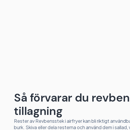
Så förvarar du revbens
tillagning
Rester av Revbensstek i airfryer kan bli riktigt användb
burk. Skiva eller dela resterna och använd dem i sallad, w