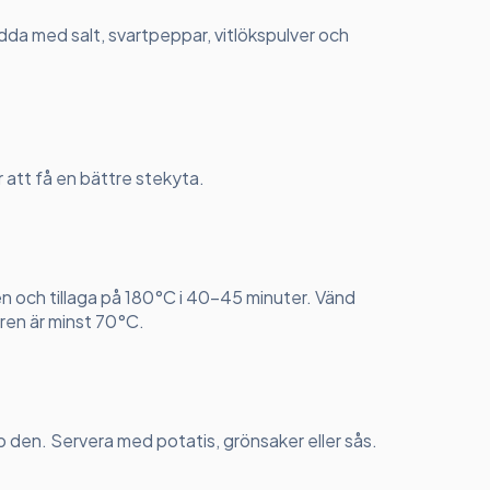
da med salt, svartpeppar, vitlökspulver och
r att få en bättre stekyta.
n och tillaga på 180°C i 40-45 minuter. Vänd
uren är minst 70°C.
pp den. Servera med potatis, grönsaker eller sås.