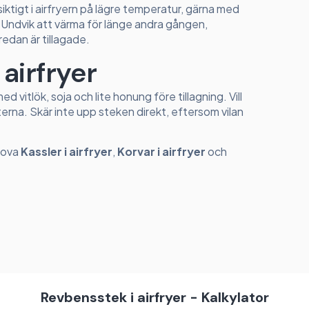
tigt i airfryern på lägre temperatur, gärna med
orr. Undvik att värma för länge andra gången,
edan är tillagade.
 airfryer
 vitlök, soja och lite honung före tillagning. Vill
erna. Skär inte upp steken direkt, eftersom vilan
prova
Kassler i airfryer
,
Korvar i airfryer
och
Revbensstek i airfryer - Kalkylator