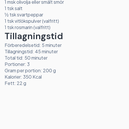
1 msk olivolja eller smält smör
1 tsk salt
½ tsk svartpeppar
1 tsk vitlökspulver (valfritt)
1 tsk rosmarin (valfritt)
Tillagningstid
Förberedelsetid: 5 minuter
Tillagningstid: 45 minuter
Total tid: 50 minuter
Portioner: 3
Gram per portion: 200 g
Kalorier: 350 Kcal
Fett: 22 g