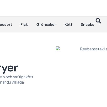
essert
Fisk
Grönsaker
Kött
Snacks
ryer
 yta och saftigt kött
är du vill laga