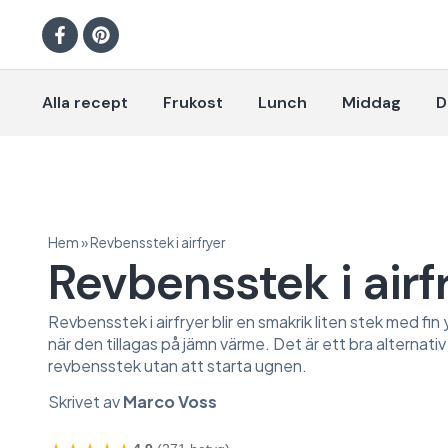
Alla recept
Frukost
Lunch
Middag
D
Hem
»
Revbensstek i airfryer
Revbensstek i airf
Revbensstek i airfryer blir en smakrik liten stek med fin
när den tillagas på jämn värme. Det är ett bra alternativ n
revbensstek utan att starta ugnen.
Skrivet av
Marco Voss