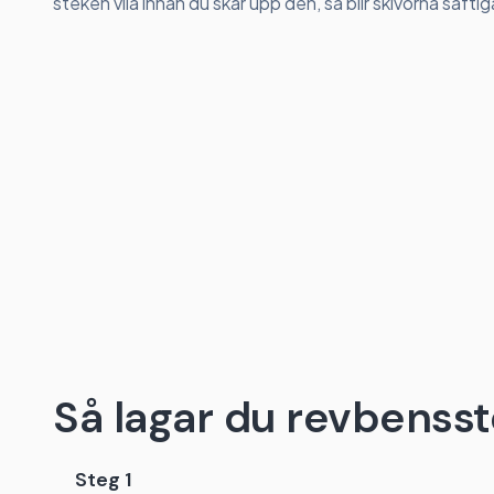
steken vila innan du skär upp den, så blir skivorna saftig
Så lagar du revbensste
Steg 1