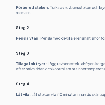
Förbered steken:
Torka av revbenssteken och kryd
rosmarin.
Steg 2
Pensla ytan:
Pensla med olivolja eller smält smör fö
Steg 3
Tillaga i airfryer:
Lägg revbensstek i airfryer-korge
efter halva tiden och kontrollera att innertemperat
Steg 4
Låt vila:
Låt steken vila i 10 minuter innan du skär u