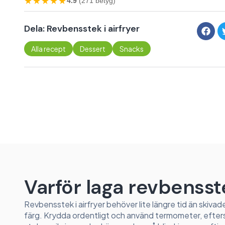
★★★★★
4.9
(271 betyg)
Dela: Revbensstek i airfryer
Alla recept
Dessert
Snacks
Varför laga revbensste
Revbensstek i airfryer behöver lite längre tid än skivade
färg. Krydda ordentligt och använd termometer, efters