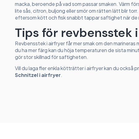
macka, beroende på vad som passar smaken. Värm försik
lite sås, citron, buljong eller smör om rätten lätt blir t
eftersom kött och fisk snabbt tappar saftighet när de r
Tips för revbensstek i
Revbensstek i airfryer får mer smak om den marineras med
du ha mer färg kan du höja temperaturen de sista minut
gör stor skillnad för saftigheten.
Vill du laga fler enkla kötträtter i airfryer kan du också 
Schnitzel i airfryer
.