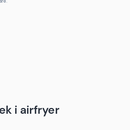
are.
k i airfryer