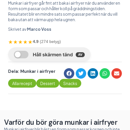
Munkar i airfryer går fint att baka i airfryer när du använder en
form som passar och håller koll på gräddningstiden.
Resultatet blir en mindre sats som passar perfekt när du vill
baka utan att värma upp hela ugnen.
Skrivet av
Marco Voss
★★★★★
4.9
(274 betyg)
Dela: Munkar i airfryer
Alla recept
Dessert
Snacks
Varför du bör göra munkar i airfryer
Munkar i airfryer blir bäst i en form som passar korgen och inte