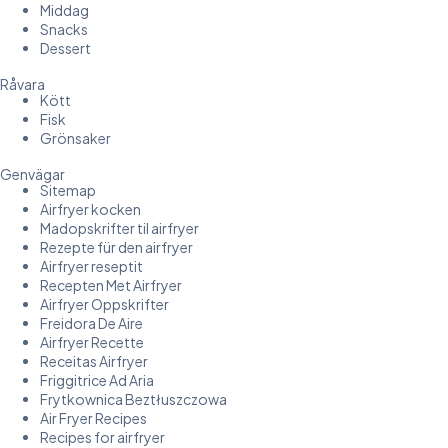
Middag
Snacks
Dessert
Råvara
Kött
Fisk
Grönsaker
Genvägar
Sitemap
Airfryer kocken
Madopskrifter til airfryer
Rezepte für den airfryer
Airfryer reseptit
Recepten Met Airfryer
Airfryer Oppskrifter
Freidora De Aire
Airfryer Recette
Receitas Airfryer
Friggitrice Ad Aria
Frytkownica Beztłuszczowa
Air Fryer Recipes
Recipes for airfryer