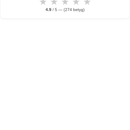
★
★
★
★
★
4.9
/ 5 — (274 betyg)