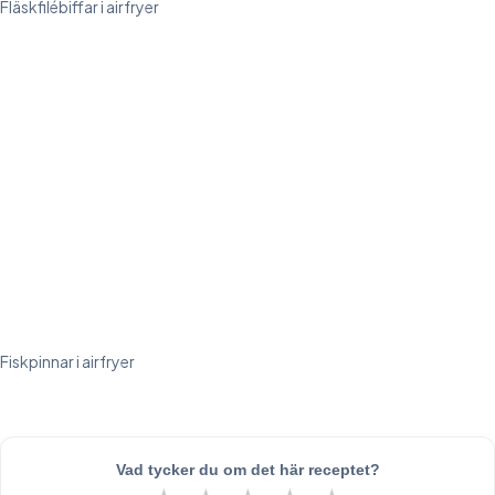
Fläskfilébiffar i airfryer
Fiskpinnar i airfryer
Vad tycker du om det här receptet?