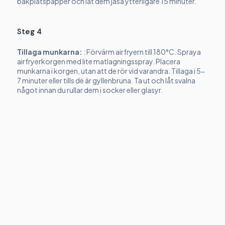
bakplåtspapper och låt dem jäsa ytterligare 15 minuter.
Steg 4
Tillaga munkarna:
: Förvärm airfryern till 180°C. Spraya
airfryerkorgen med lite matlagningsspray. Placera
munkarna i korgen, utan att de rör vid varandra. Tillaga i 5-
7 minuter eller tills de är gyllenbruna. Ta ut och låt svalna
något innan du rullar dem i socker eller glasyr.