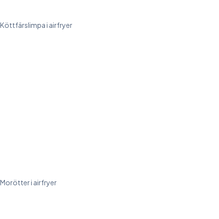
Köttfärslimpa i airfryer
Morötter i airfryer