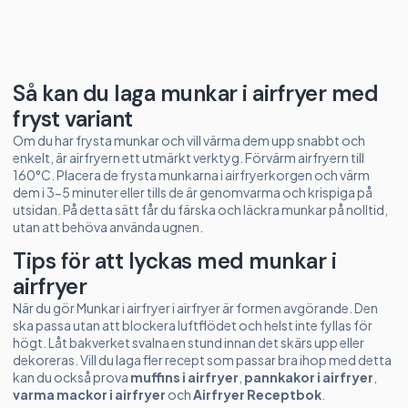
Så kan du laga munkar i airfryer med
fryst variant
Om du har frysta munkar och vill värma dem upp snabbt och
enkelt, är airfryern ett utmärkt verktyg. Förvärm airfryern till
160°C. Placera de frysta munkarna i airfryerkorgen och värm
dem i 3-5 minuter eller tills de är genomvarma och krispiga på
utsidan. På detta sätt får du färska och läckra munkar på nolltid,
utan att behöva använda ugnen.
Tips för att lyckas med munkar i
airfryer
När du gör Munkar i airfryer i airfryer är formen avgörande. Den
ska passa utan att blockera luftflödet och helst inte fyllas för
högt. Låt bakverket svalna en stund innan det skärs upp eller
dekoreras. Vill du laga fler recept som passar bra ihop med detta
kan du också prova
muffins i airfryer
,
pannkakor i airfryer
,
varma mackor i airfryer
och
Airfryer Receptbok
.