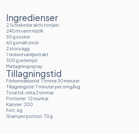
Ingredienser
2 ¼ teskedar aktiv torrjäst
240 ml varm mjölk
50 g socker
60 g smält smör
2 stora ägg
1 tesked vaniljextrakt
500 g vetemjöl
Matlagningsspray
Tillagningstid
Förberedelsetid: 1 timme 30 minuter
Tillagningstid: 7 minuter per omgång
Total tid: cirka 2 timmar
Portioner: 12 munkar
Kalorier: 200
Fett: 6g
Gram per portion: 70 g