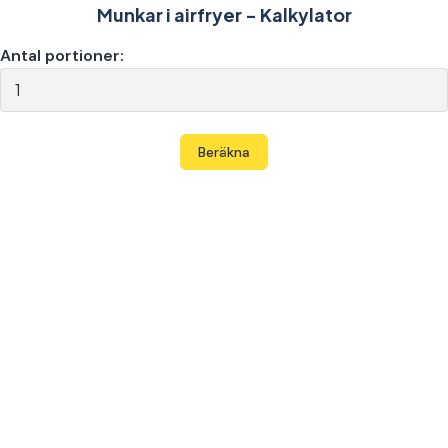
Munkar i airfryer - Kalkylator
Antal portioner:
Beräkna