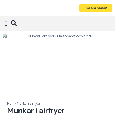
Se alla recept
Alla recept
Hem
»
Munkar i airfryer
Munkar i airfryer