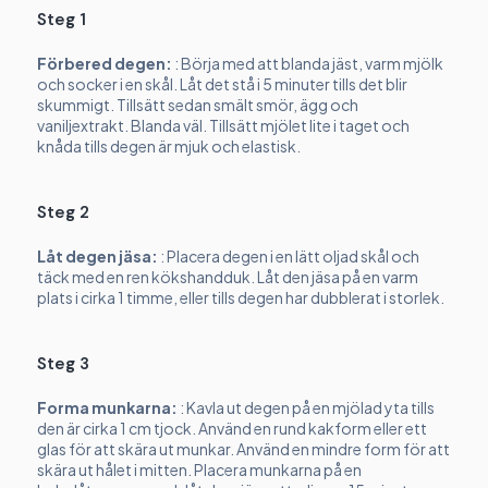
Steg 1
Förbered degen:
: Börja med att blanda jäst, varm mjölk
och socker i en skål. Låt det stå i 5 minuter tills det blir
skummigt. Tillsätt sedan smält smör, ägg och
vaniljextrakt. Blanda väl. Tillsätt mjölet lite i taget och
knåda tills degen är mjuk och elastisk.
Steg 2
Låt degen jäsa:
: Placera degen i en lätt oljad skål och
täck med en ren kökshandduk. Låt den jäsa på en varm
plats i cirka 1 timme, eller tills degen har dubblerat i storlek.
Steg 3
Forma munkarna:
: Kavla ut degen på en mjölad yta tills
den är cirka 1 cm tjock. Använd en rund kakform eller ett
glas för att skära ut munkar. Använd en mindre form för att
skära ut hålet i mitten. Placera munkarna på en