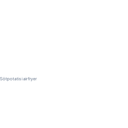
Sötpotatis i airfryer