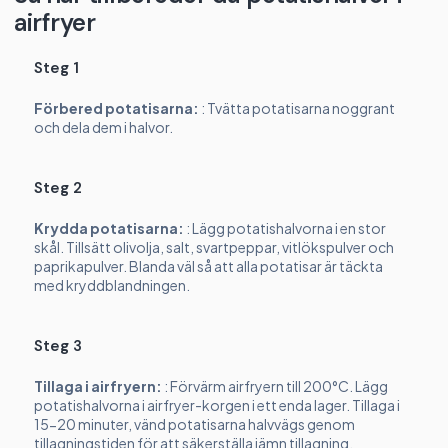
airfryer
Steg 1
Förbered potatisarna:
: Tvätta potatisarna noggrant
och dela dem i halvor.
Steg 2
Krydda potatisarna:
: Lägg potatishalvorna i en stor
skål. Tillsätt olivolja, salt, svartpeppar, vitlökspulver och
paprikapulver. Blanda väl så att alla potatisar är täckta
med kryddblandningen.
Steg 3
Tillaga i airfryern:
: Förvärm airfryern till 200°C. Lägg
potatishalvorna i airfryer-korgen i ett enda lager. Tillaga i
15-20 minuter, vänd potatisarna halvvägs genom
tillagningstiden för att säkerställa jämn tillagning.