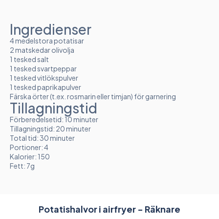
Ingredienser
4 medelstora potatisar
2 matskedar olivolja
1 tesked salt
1 tesked svartpeppar
1 tesked vitlökspulver
1 tesked paprikapulver
Färska örter (t.ex. rosmarin eller timjan) för garnering
Tillagningstid
Förberedelsetid: 10 minuter
Tillagningstid: 20 minuter
Total tid: 30 minuter
Portioner: 4
Kalorier: 150
Fett: 7g
Potatishalvor i airfryer - Räknare