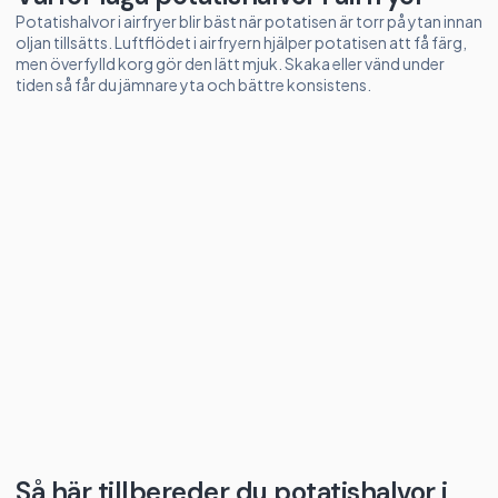
Potatishalvor i airfryer blir bäst när potatisen är torr på ytan innan
oljan tillsätts. Luftflödet i airfryern hjälper potatisen att få färg,
men överfylld korg gör den lätt mjuk. Skaka eller vänd under
tiden så får du jämnare yta och bättre konsistens.
Så här tillbereder du potatishalvor i