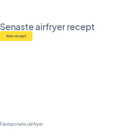
Senaste airfryer recept
Alla recept
Färskpotatis i airfryer