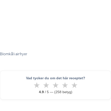
Blomkål i airfryer
Vad tycker du om det här receptet?
★
★
★
★
★
4.9
/ 5 — (258 betyg)