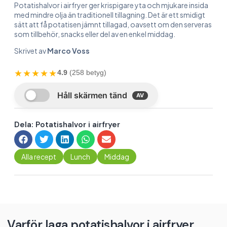
Potatishalvor i airfryer ger krispigare yta och mjukare insida
med mindre olja än traditionell tillagning. Det är ett smidigt
sätt att få potatisen jämnt tillagad, oavsett om den serveras
som tillbehör, snacks eller del av en enkel middag.
Skrivet av
Marco Voss
★★★★★
4.9
(258 betyg)
Dela: Potatishalvor i airfryer
Alla recept
Lunch
Middag
Varför laga potatishalvor i airfryer