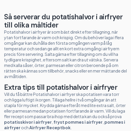
Så serverar du potatishalvor i airfryer
till olika måltider
Potatishalvor i airfryer är som bäst direkt efter tillagning, när
ytan fortfarande är varm och krispig. Om du behöver laga i flera
omgångar kan du hålla den första omgången varm på låg
temperatur och sedan ge allt en kort extra omgång i airfryern
precis före servering. Salta gärna efter tillagning om du vill ha
tydligare krispighet, eftersom salt kan dra ut vätska. Servera
med kalla såser, örter, parmesan eller citron beroende på om
rätten ska kännas som tillbehör, snacks eller en mer mättande del
av måltiden.
Extra tips till potatishalvor i airfryer
Vill du få bättre Potatishalvor i airfryer ska potatisen vara torr
och ligga luftigt i korgen. Tillaga hellre i två omgångar än att
stapla för mycket. Krydda gärna efteråt med lite extra salt, örter
eller parmesan medan potatisen fortfarande är varm. Vill du laga
fler recept som passar bra ihop med detta kan du också prova
potatisskivor i airfryer
,
fryst pommes i airfryer
,
pommes i
airfryer
och
Airfryer Receptbok
.