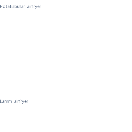
Potatisbullar i airfryer
Lamm i airfryer