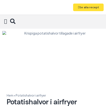
Se alla recept
Alla recept
Hem
»
Potatishalvor i airfryer
Potatishalvor i airfryer